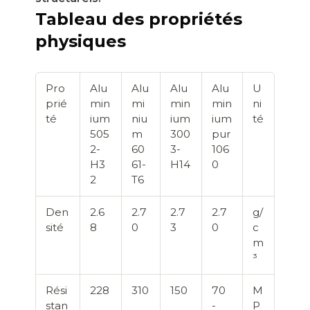
Tableau des propriétés
physiques
Pro
Alu
Alu
Alu
Alu
U
prié
min
mi
min
min
ni
té
ium
niu
ium
ium
té
505
m
300
pur
2-
60
3-
106
H3
61-
H14
0
2
T6
Den
2.6
2.7
2.7
2.7
g/
sité
8
0
3
0
c
m
³
Rési
228
310
150
70
M
stan
-
P