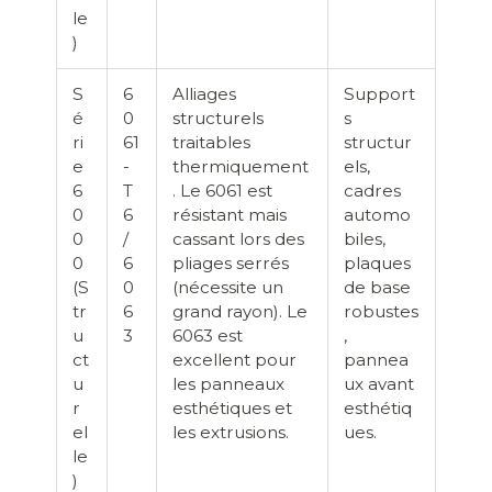
le
)
S
6
Alliages
Support
é
0
structurels
s
ri
61
traitables
structur
e
-
thermiquement
els,
6
T
. Le 6061 est
cadres
0
6
résistant mais
automo
0
/
cassant lors des
biles,
0
6
pliages serrés
plaques
(S
0
(nécessite un
de base
tr
6
grand rayon). Le
robustes
u
3
6063 est
,
ct
excellent pour
pannea
u
les panneaux
ux avant
r
esthétiques et
esthétiq
el
les extrusions.
ues.
le
)