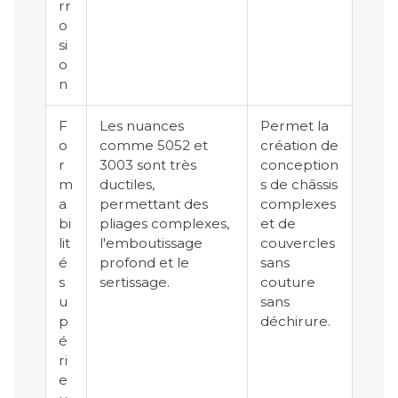
rr
o
si
o
n
F
Les nuances
Permet la
o
comme 5052 et
création de
r
3003 sont très
conception
m
ductiles,
s de châssis
a
permettant des
complexes
bi
pliages complexes,
et de
lit
l'emboutissage
couvercles
é
profond et le
sans
s
sertissage.
couture
u
sans
p
déchirure.
é
ri
e