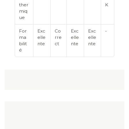
ther
K
miq
ue
For
Exc
Co
Exc
Exc
-
ma
elle
rre
elle
elle
bilit
nte
ct
nte
nte
é