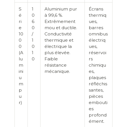
S
1
Aluminium pur
Écrans
é
0
à 99,6 %.
thermiq
ri
6
Extrêmement
ues,
e
0
mou et ductile.
barres
10
/
Conductivité
omnibus
0
1
thermique et
électriq
0
0
électrique la
ues,
(A
1
plus élevée.
réservoi
lu
0
Faible
rs
m
résistance
chimiqu
ini
mécanique.
es,
u
plaques
m
réfléchis
p
santes,
u
pièces
r)
embouti
es
profond
ément.