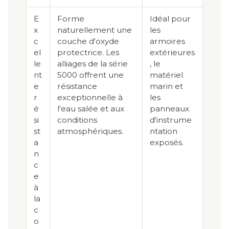
E
Forme
Idéal pour
x
naturellement une
les
c
couche d'oxyde
armoires
el
protectrice. Les
extérieures
le
alliages de la série
, le
nt
5000 offrent une
matériel
e
résistance
marin et
r
exceptionnelle à
les
é
l'eau salée et aux
panneaux
si
conditions
d'instrume
st
atmosphériques.
ntation
a
exposés.
n
c
e
à
la
c
o