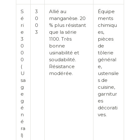
S
3
Allié au
Équipe
é
0
manganèse. 20
ments
ri
0
% plus résistant
chimiqu
e
3
que la série
es,
3
1100. Très
pièces
0
bonne
de
0
usinabilité et
tôlerie
0
soudabilité.
général
(
Résistance
e,
U
modérée.
ustensile
sa
s de
g
cuisine,
e
garnitur
g
es
é
décorati
n
ves.
é
ra
l)