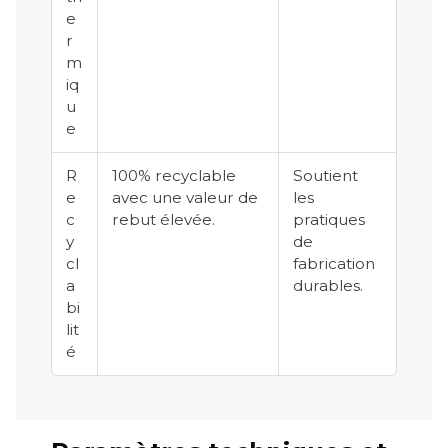
e
r
m
iq
u
e
R
100% recyclable
Soutient
e
avec une valeur de
les
c
rebut élevée.
pratiques
y
de
cl
fabrication
a
durables.
bi
lit
é