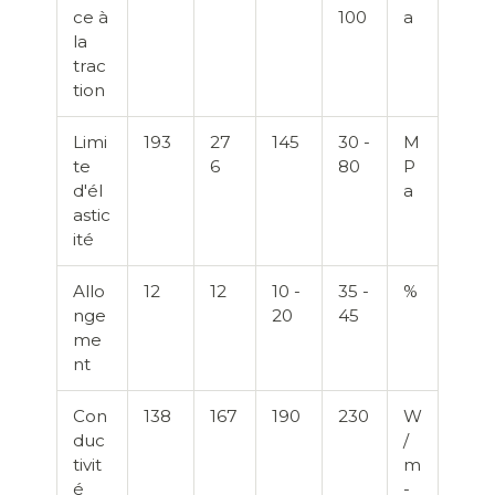
ce à
100
a
la
trac
tion
Limi
193
27
145
30 -
M
te
6
80
P
d'él
a
astic
ité
Allo
12
12
10 -
35 -
%
nge
20
45
me
nt
Con
138
167
190
230
W
duc
/
tivit
m
é
-