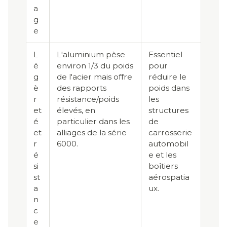
a
g
e
L
L'aluminium pèse
Essentiel
é
environ 1/3 du poids
pour
g
de l'acier mais offre
réduire le
è
des rapports
poids dans
r
résistance/poids
les
et
élevés, en
structures
é
particulier dans les
de
et
alliages de la série
carrosserie
r
6000.
automobil
é
e et les
si
boîtiers
st
aérospatia
a
ux.
n
c
e