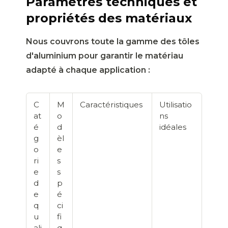
Paramètres techniques et
propriétés des matériaux
Nous couvrons toute la gamme des tôles
d'aluminium pour garantir le matériau
adapté à chaque application :
C
M
Caractéristiques
Utilisatio
at
o
ns
é
d
idéales
g
èl
o
e
ri
s
e
s
d
p
e
é
q
ci
u
fi
ali
q