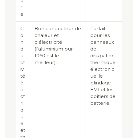
u
r
e
C
Bon conducteur de
Parfait
o
chaleur et
pour les
n
d'électricité
panneaux
d
(l'aluminium pur
de
u
1060 est le
dissipation
ct
meilleur).
thermique
ivi
électroniq
té
ue, le
él
blindage
e
EMI et les
ct
boîtiers de
ri
batterie.
q
u
e
et
th